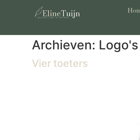
Ho
Archieven:
Logo's
Vier toeters