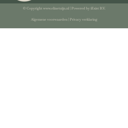
© Copyright www.elinetuijn.nl | Powered by
iExist B.V.
Algemene voorwaarden
|
Privacy verklaring