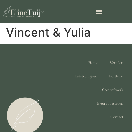
Vincent & Yulia
Home
Vertalen
Tekstschrijven
Portfolio
Creatief werk
Even voorstellen
Contact